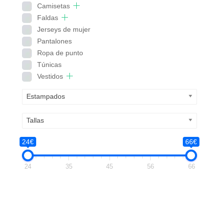
Camisetas
Faldas
Jerseys de mujer
Pantalones
Ropa de punto
Túnicas
Vestidos
Estampados
Tallas
24€
66€
24
35
45
56
66