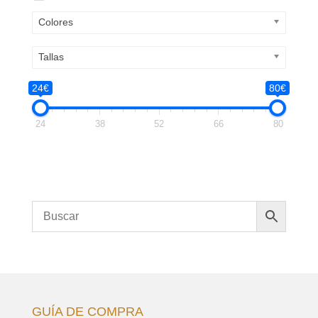
Colores
Tallas
24€
80€
24
38
52
66
80
GUÍA DE COMPRA