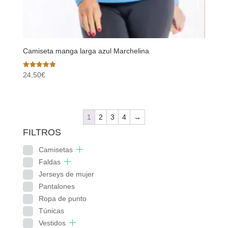
Camiseta manga larga azul Marchelina
Valorado
24,50
€
con
5.00
de 5
1
2
3
4
→
FILTROS
Camisetas
Faldas
Jerseys de mujer
Pantalones
Ropa de punto
Túnicas
Vestidos