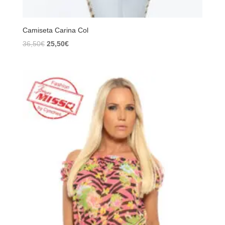
Camiseta Carina Col
El
El
36,50
€
25,50
€
precio
precio
original
actual
era:
es:
36,50€.
25,50€.