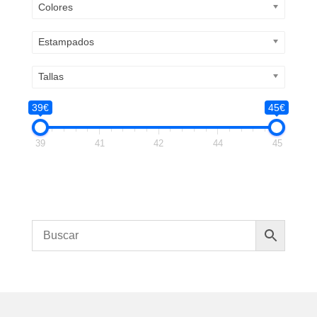
Colores
Estampados
Tallas
39€
45€
39
41
42
44
45