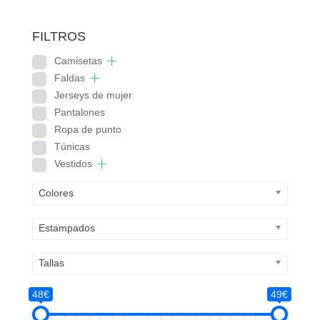
original
actual
era:
es:
FILTROS
65,00€.
48,90€.
Camisetas
Faldas
Jerseys de mujer
Pantalones
Ropa de punto
Túnicas
Vestidos
Colores
Estampados
Tallas
48€
49€