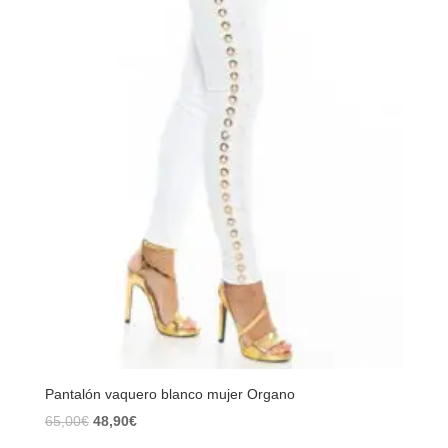
Pantalón vaquero blanco mujer Organo
El
El
65,00
€
48,90
€
precio
precio