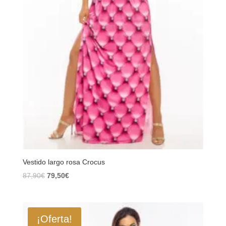
Vestido largo rosa Crocus
El
El
87,90
€
79,50
€
precio
precio
original
actual
era:
es:
¡Oferta!
87,90€.
79,50€.