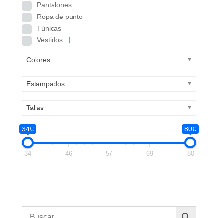
Pantalones
Ropa de punto
Túnicas
Vestidos
Colores
Estampados
Tallas
34€
80€
34
46
57
69
80