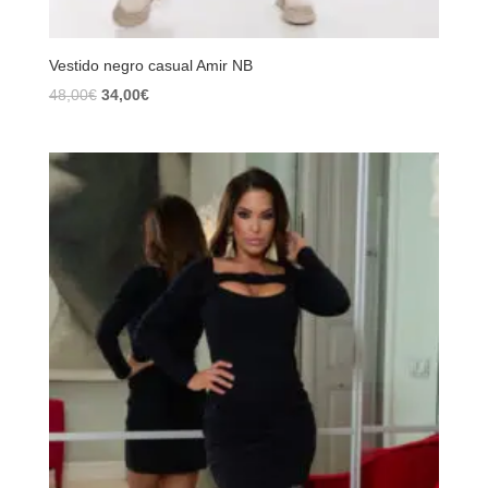
Vestido negro casual Amir NB
El
El
48,00
€
34,00
€
precio
precio
original
actual
era:
es:
48,00€.
34,00€.