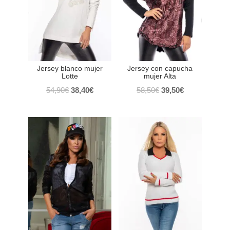
Jersey blanco mujer
Jersey con capucha
Lotte
mujer Alta
El
El
El
El
54,90
€
38,40
€
58,50
€
39,50
€
precio
precio
precio
precio
original
actual
original
actual
era:
es:
era:
es:
54,90€.
38,40€.
58,50€.
39,50€.