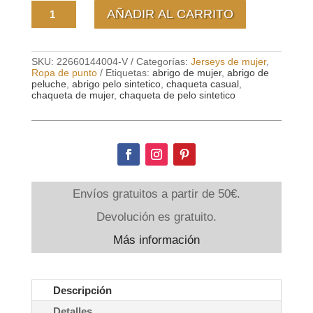
Chaqueta
AÑADIR AL CARRITO
de
mujer
pelo
sintetico
Kyle
SKU:
22660144004-V
Categorías:
Jerseys de mujer
,
cantidad
Ropa de punto
Etiquetas:
abrigo de mujer
,
abrigo de
peluche
,
abrigo pelo sintetico
,
chaqueta casual
,
chaqueta de mujer
,
chaqueta de pelo sintetico
Envíos gratuitos a partir de 50€.
Devolución es gratuito.
Más información
Descripción
Detalles