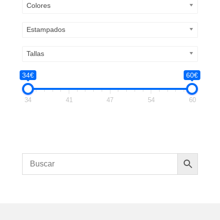
Colores
Estampados
Tallas
34€
60€
34
41
47
54
60