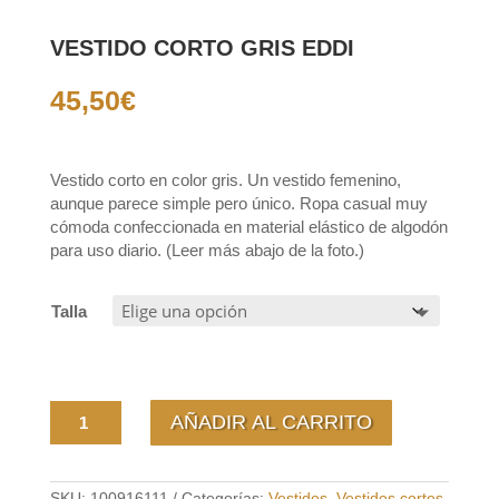
VESTIDO CORTO GRIS EDDI
45,50
€
Vestido corto en color gris. Un vestido femenino,
aunque parece simple pero único. Ropa casual muy
cómoda confeccionada en material elástico de algodón
para uso diario. (Leer más abajo de la foto.)
Talla
Vestido
AÑADIR AL CARRITO
corto
gris
Eddi
cantidad
SKU:
100916111
Categorías:
Vestidos
,
Vestidos cortos