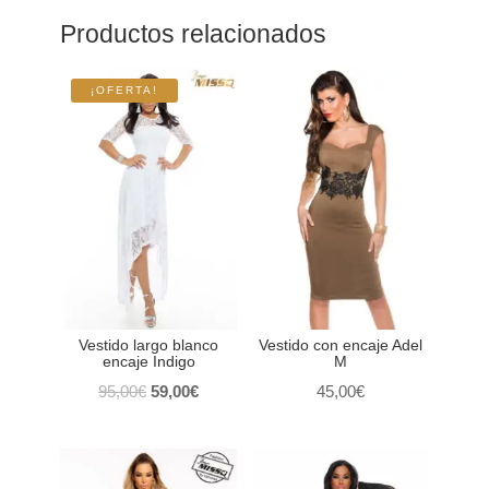
Productos relacionados
¡OFERTA!
Vestido largo blanco
Vestido con encaje Adel
encaje Indigo
M
El
El
95,00
€
59,00
€
45,00
€
precio
precio
original
actual
era:
es: