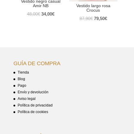
Vestido negro casual
Amir NB
Vestido largo rosa
Crocus
El
El
48,00
€
34,00
€
El
El
87,90
€
79,50
€
precio
precio
precio
precio
original
actual
original
actual
era:
es:
era:
es:
48,00€.
34,00€.
87,90€.
79,50€.
GUÍA DE COMPRA
Tienda
Blog
Pago
Envío y devolución
Aviso legal
Política de privacidad
Política de cookies