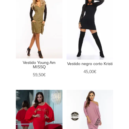
95,00€.
59,00€.
Vestido Young Am
Vestido negro corto Kristi
MISSQ
45,00
€
59,50
€