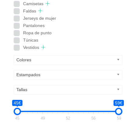
Camisetas
Faldas
Jerseys de mujer
Pantalones
Ropa de punto
Túnicas
Vestidos
Colores
Estampados
Tallas
45€
59€
45
49
52
56
59