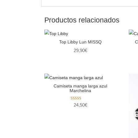
Productos relacionados
Top Libby Lun MISSQ
C
29,90
€
Camiseta manga larga azul
Marchelina
Valorado con
24,50
€
5.00
de 5