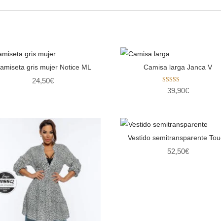
amiseta gris mujer Notice ML
Camisa larga Janca V
24,50
€
Valorado con
39,90
€
5.00
de 5
Vestido semitransparente To
52,50
€