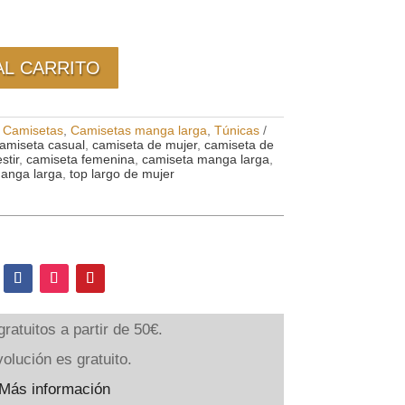
AL CARRITO
:
Camisetas
,
Camisetas manga larga
,
Túnicas
amiseta casual
,
camiseta de mujer
,
camiseta de
stir
,
camiseta femenina
,
camiseta manga larga
,
anga larga
,
top largo de mujer
ratuitos a partir de 50€.
olución es gratuito.
Más información