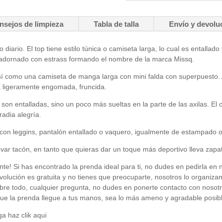
nsejos de limpieza
Tabla de talla
Envío y devolu
iario. El top tiene estilo túnica o camiseta larga, lo cual es entallad
ta adornado con estrass formando el nombre de la marca Missq.
 así como una camiseta de manga larga con mini falda con superpuesto. 
sta ligeramente engomada, fruncida.
on entalladas, sino un poco más sueltas en la parte de las axilas. El c
radia alegría.
on leggins, pantalón entallado o vaquero, igualmente de estampado o 
r tacón, en tanto que quieras dar un toque más deportivo lleva zapat
nte! Si has encontrado la prenda ideal para ti, no dudes en pedirla en 
evolución es gratuita y no tienes que preocuparte, nosotros lo organiz
obre todo, cualquier pregunta, no dudes en ponerte contacto con nosot
ue la prenda llegue a tus manos, sea lo más ameno y agradable posib
a haz clik aqui