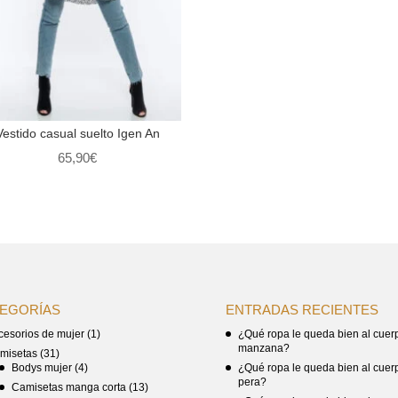
Vestido casual suelto Igen An
65,90
€
EGORÍAS
ENTRADAS RECIENTES
cesorios de mujer
(1)
¿Qué ropa le queda bien al cuer
manzana?
misetas
(31)
Bodys mujer
(4)
¿Qué ropa le queda bien al cuer
pera?
Camisetas manga corta
(13)