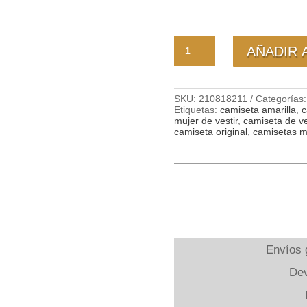
Top
AÑADIR 
largo
con
manga
larga
mujer
SKU:
210818211
Categorías
Gia
Etiquetas:
camiseta amarilla
,
c
cantidad
mujer de vestir
,
camiseta de ve
camiseta original
,
camisetas m
Envíos g
Dev