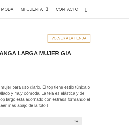
E MODA
MI CUENTA
CONTACTO
VOLVER A LA TIENDA
ANGA LARGA MUJER GIA
ujer para uso diario. El top tiene estilo túnica o
tallado y muy cómoda. La tela es elástica y de
l top largo esta adornado con estrass formando el
er más abajo de la foto.)