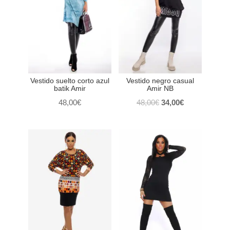
Vestido suelto corto azul
Vestido negro casual
batik Amir
Amir NB
El
El
48,00
€
48,00
€
34,00
€
precio
precio
original
actual
era:
es:
48,00€.
34,00€.